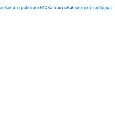
ры
Как это работает
FAQ
Контакты
Библиотека трейдера