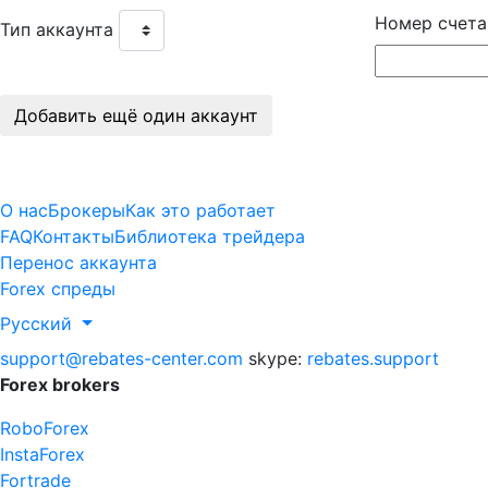
Номер счета
Тип аккаунта
О нас
Брокеры
Как это работает
FAQ
Контакты
Библиотека трейдера
Перенос аккаунта
Forex спреды
Русский
support@rebates-center.com
skype:
rebates.support
Forex brokers
RoboForex
InstaForex
Fortrade